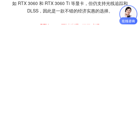
如 RTX 3060 和 RTX 3060 Ti 等显卡，但仍支持光线追踪和
DLSS，因此是一款不错的经济实惠的选择。
3.RTX 3050 可以处理 4K 游戏吗？
虽然 RTX 3050 在技术上可以运行 4K 游戏，但由于 VRAM 和内
存带宽有限，不推荐用于大多数现代 AAA 游戏。它更适合 1080p
游戏。
4.GTX 1080 Ti 目前的主要缺点是什么？
GTX 1080 Ti 的主要缺点包括不支持光线追踪和 DLSS、功耗
高，并且仅在二手市场上有售，这可能存在风险。
5. 哪张卡更物有所值？
RTX 3050 性价比更高，尤其是对于希望体验光线追踪和 DLSS
等现代技术的游戏玩家来说。但是，如果您能找到价格合理的
GTX 1080 Ti。