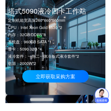
塔式5090液冷四卡工作站
定制机箱宽高深260*660*560mm
CPU：Intel Xeon Gold 6530 *2
内存：32GB/DDR5*8
系统盘：960GB SATA *1
显卡：5090 32G *4
液冷套件：一拖二一体冷板式液冷套件*2
电源：2000W*2
立即获取采购方案
塔式5090液冷四卡工作站