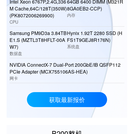
Intel Xeon 6767P,2.4G,336
64GB 6400 DIMM (M321R
M Cache,64C/128T(350W)
8GA0EB2-CCP)
(PK8072006269900)
内存
CPU
Samsung PM9D3a 3.84TB
Hynix 1.92T 2280 SSD (H
E1.S (MZTL3T8HFLT-00A
FS1T9GEJ8R176N)
W7)
系统盘
数据盘
NVIDIA ConnectX-7 Dual-Port 200GbE/IB QSFP112
PCIe Adapter (MCX755106AS-HEA)
网卡
获取最新报价
B200整机