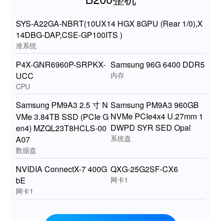
SYS-A22GA-NBRT(10UX14 HGX 8GPU (Rear 1/0),X
14DBG-DAP,CSE-GP100ITS )
准系统
P4X-GNR6960P-SRPKX-
Samsung 96G 6400 DDR5
UCC
内存
CPU
Samsung PM9A3 2.5 寸 N
Samsung PM9A3 960GB
NVMe PCIe4x4 U.27mm 1
VMe 3.84TB SSD (PCIe G
DWPD SYR SED Opal
en4) MZQL23T8HCLS-00
系统盘
A07
数据盘
NVIDIA ConnectX-7 400G
QXG-25G2SF-CX6
bE
网卡1
网卡1