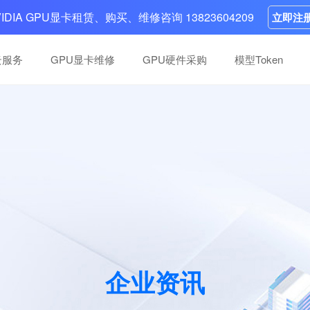
VIDIA GPU显卡租赁、购买、维修咨询 13823604209
立即注
云服务
GPU显卡维修
GPU硬件采购
模型Token
高性能卡维修
高性能卡维修
分布式，多系统可选，
分布式，多系统可选，
英伟达GPU维修中心：10年+团队，快
英伟达GPU维修中心：10年+团队，快
，案例丰富，一次性
，案例丰富，一次性
复掉卡、底板故障等故障，五步流程，
复掉卡、底板故障等故障，五步流程，
H100、H200等高性能卡
H100、H200等高性能卡
智算中心建设
智算中心建设
负载支持
负载支持
全面覆盖大模型、AIGC、金融和医疗等
全面覆盖大模型、AIGC、金融和医疗等
域、多层次、跨地域的算力集群搭建
域、多层次、跨地域的算力集群搭建
企业资讯