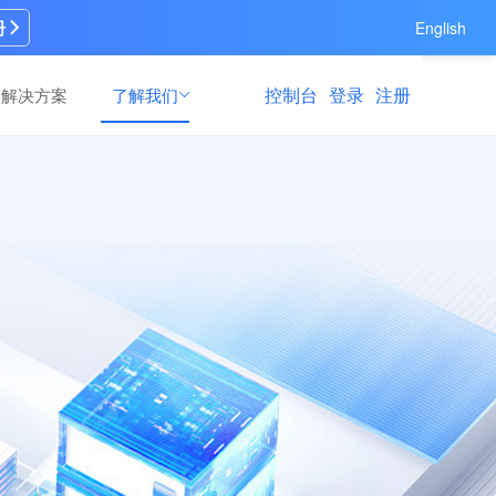
册
English
控制台
登录
注册
解决方案
了解我们
AI模型训练
AI模型训练
速修
速修
高效灵活的模型训练场景解决方案，满足多
高效灵活的模型训练场景解决方案，满足多
支持
支持
元训练需求
元训练需求
算力运营服务
算力运营服务
多领
多领
全链路GPU算力资源纳管与商业运营服务，
全链路GPU算力资源纳管与商业运营服务，
资源纳管、营销推广到持续运维运营的一站
资源纳管、营销推广到持续运维运营的一站
式GPU算力运营服务
式GPU算力运营服务