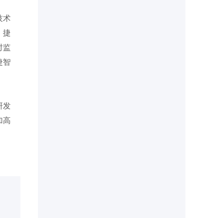
技术
，捷
时监
捷智
研发
加高