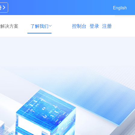
册
English
控制台
登录
注册
解决方案
了解我们
AI模型训练
AI模型训练
速修
速修
高效灵活的模型训练场景解决方案，满足多
高效灵活的模型训练场景解决方案，满足多
支持
支持
元训练需求
元训练需求
算力运营服务
算力运营服务
多领
多领
全链路GPU算力资源纳管与商业运营服务，
全链路GPU算力资源纳管与商业运营服务，
资源纳管、营销推广到持续运维运营的一站
资源纳管、营销推广到持续运维运营的一站
式GPU算力运营服务
式GPU算力运营服务