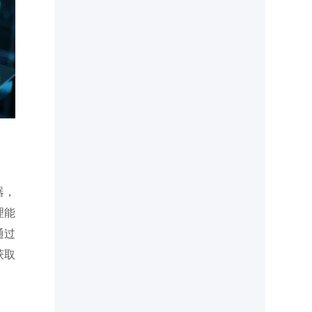
器，
理能
通过
获取