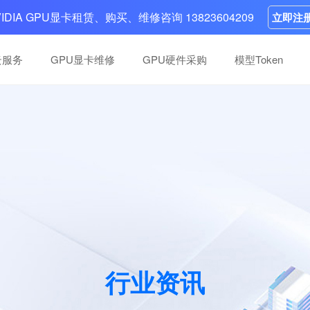
VIDIA GPU显卡租赁、购买、维修咨询 13823604209
立即注
云服务
GPU显卡维修
GPU硬件采购
模型Token
高性能卡维修
高性能卡维修
分布式，多系统可选，
分布式，多系统可选，
英伟达GPU维修中心：10年+团队，快
英伟达GPU维修中心：10年+团队，快
，案例丰富，一次性
，案例丰富，一次性
复掉卡、底板故障等故障，五步流程，
复掉卡、底板故障等故障，五步流程，
H100、H200等高性能卡
H100、H200等高性能卡
智算中心建设
智算中心建设
负载支持
负载支持
全面覆盖大模型、AIGC、金融和医疗等
全面覆盖大模型、AIGC、金融和医疗等
域、多层次、跨地域的算力集群搭建
域、多层次、跨地域的算力集群搭建
行业资讯