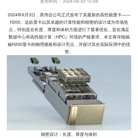
发布时间： 2024-06-03 15:58
2024年6月3日，英伟达公司正式发布了其最新的高性能显卡——
H200。这款显卡以其卓越的计算性能和精密的设计成为市场焦
点，特别是在长度、厚度和体积方面进行了显著优化，旨在满足
数据中心和高性能计算（HPC）环境的严格要求。本文将详细揭
秘H200显卡的物理规格和设计亮点，并探讨其在实际应用中的优
势。
精密设计：长度、厚度与体积