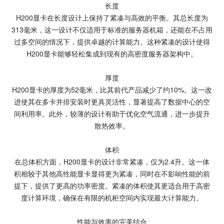
长度
H200显卡在长度设计上保持了紧凑与高效的平衡。其总长度为
313毫米，这一设计不仅适用于标准的服务器机箱，还能在不占用
过多空间的情况下，提供卓越的计算能力。这种紧凑的设计使得
H200显卡能够轻松集成到现有的高密度服务器架构中。
厚度
H200显卡的厚度为52毫米，比其前代产品减少了约10%。这一改
进使其在多卡并排安装时更具灵活性，显著提高了数据中心的空
间利用率。此外，较薄的设计有助于优化空气流通，进一步提升
散热效率。
体积
在总体积方面，H200显卡的设计非常紧凑，仅为2.4升。这一体
积相较于其他高性能显卡显得更为紧凑，同时在不影响性能的前
提下，提供了更高的功率密度。紧凑的体积使其更适合用于高密
度计算环境，确保在有限的机柜空间内实现最大计算能力。
性能与效率的完美结合