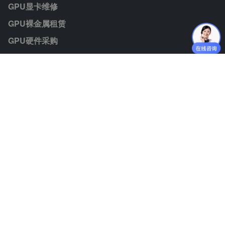
GPU显卡维修
GPU裸金属租赁
GPU硬件采购
模型Token
联系我们
业务咨询：jiezhisuan@jiminate.cn
媒体垂询：jiezhisuan@jiminate.cn
人力资源：lijiali@jiminate.cn
投资者联系：huangqingan@jiminate.cn
公众号二维码
客服微信