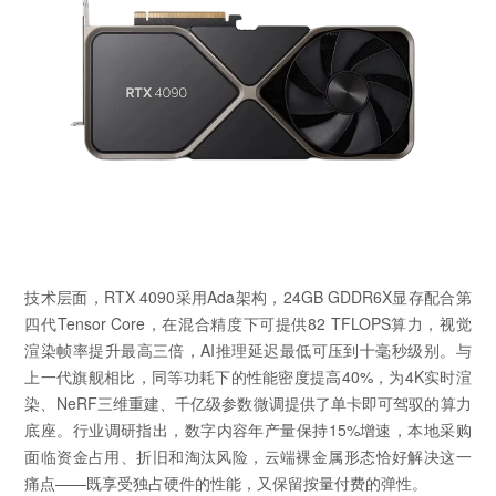
技术层面，RTX 4090采用Ada架构，24GB GDDR6X显存配合第
四代Tensor Core，在混合精度下可提供82 TFLOPS算力，视觉
渲染帧率提升最高三倍，AI推理延迟最低可压到十毫秒级别。与
上一代旗舰相比，同等功耗下的性能密度提高40%，为4K实时渲
染、NeRF三维重建、千亿级参数微调提供了单卡即可驾驭的算力
底座。行业调研指出，数字内容年产量保持15%增速，本地采购
面临资金占用、折旧和淘汰风险，云端裸金属形态恰好解决这一
痛点——既享受独占硬件的性能，又保留按量付费的弹性。