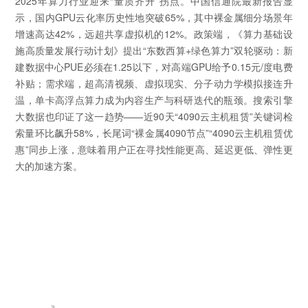
2025年算力行业迎来“量质齐升”拐点。中国信通院最新报告显
示，国内GPU云化率历史性地突破65%，其中裸金属细分场景年
增速高达42%，远超共享虚拟机的12%。政策端，《算力基础设
施高质量发展行动计划》提出“东数西算+绿色算力”双轮驱动：新
建数据中心PUE必须在1.25以下，对高端GPU给予0.15元/度电费
补贴；需求端，超高清视频、虚拟现实、分子动力学模拟接连升
温，单卡高浮点算力成为内容生产与科研迭代的瓶颈。搜索引擎
大数据也印证了这一趋势——近90天“4090云主机租赁”关键词检
索量环比飙升58%，长尾词“裸金属4090节点”“4090云主机租赁优
惠”同步上涨，意味着用户正在寻找性能更高、延迟更低、弹性更
大的加速方案。