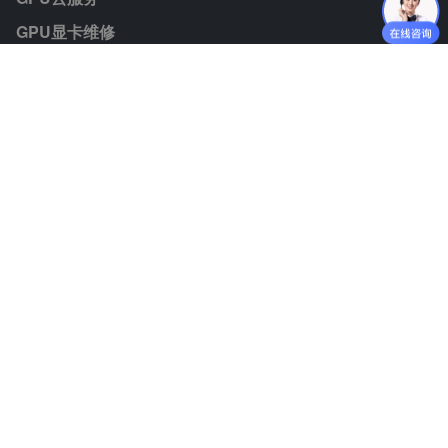
GPU显卡维修
GPU裸金属租赁
GPU硬件采购
模型Token
联系我们
业务咨询：jiezhisuan@jiminate.cn
媒体垂询：jiezhisuan@jiminate.cn
人力资源：lijiali@jiminate.cn
投资者联系：huangqingan@jiminate.cn