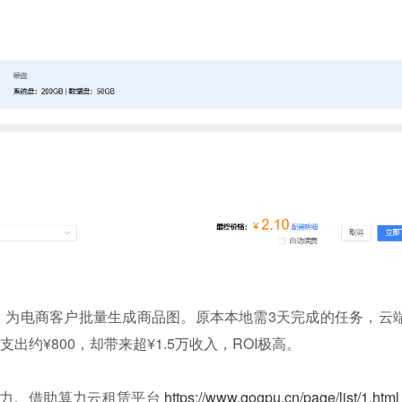
例，为电商客户批量生成商品图。原本本地需3天完成的任务，云
约¥800，却带来超¥1.5万收入，ROI极高。
产力。借助算力云租赁平台
https://www.gogpu.cn/page/list/1.html