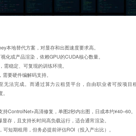
idjourney本地替代方案，对显存和出图速度要求高。
行建筑可视化或产品渲染，依赖GPU的CUDA核心数量。
模型，需稳定、可复现的训练环境。
片，需要硬件编解码支持。
至无法完成。而通过算力云租赁平台，自由职业者可按项目
度。
存支持ControlNet+高清修复，单图2秒内出图，日成本约¥40–60。
存避免爆显存，且支持长时间高负载运行，适合通宵渲染。
试，可短期租用，但务必提前评估ROI（投入产出比）。