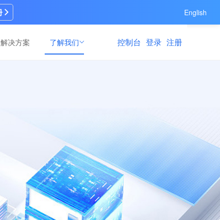
册
English
控制台
登录
注册
解决方案
了解我们
AI模型训练
AI模型训练
速修
速修
高效灵活的模型训练场景解决方案，满足多
高效灵活的模型训练场景解决方案，满足多
支持
支持
元训练需求
元训练需求
算力运营服务
算力运营服务
多领
多领
全链路GPU算力资源纳管与商业运营服务，
全链路GPU算力资源纳管与商业运营服务，
资源纳管、营销推广到持续运维运营的一站
资源纳管、营销推广到持续运维运营的一站
式GPU算力运营服务
式GPU算力运营服务