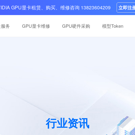
VIDIA GPU显卡租赁、购买、维修咨询 13823604209
立即注
云服务
GPU显卡维修
GPU硬件采购
模型Token
高性能卡维修
高性能卡维修
分布式，多系统可选，
分布式，多系统可选，
英伟达GPU维修中心：10年+团队，快
英伟达GPU维修中心：10年+团队，快
，案例丰富，一次性
，案例丰富，一次性
复掉卡、底板故障等故障，五步流程，
复掉卡、底板故障等故障，五步流程，
H100、H200等高性能卡
H100、H200等高性能卡
智算中心建设
智算中心建设
负载支持
负载支持
全面覆盖大模型、AIGC、金融和医疗等
全面覆盖大模型、AIGC、金融和医疗等
域、多层次、跨地域的算力集群搭建
域、多层次、跨地域的算力集群搭建
行业资讯