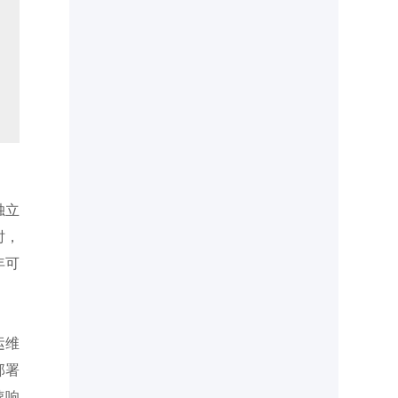
独立
时，
年可
运维
部署
速响