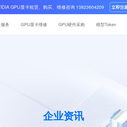
VIDIA GPU显卡租赁、购买、维修咨询 13823604209
立即注
云服务
GPU显卡维修
GPU硬件采购
模型Token
高性能卡维修
高性能卡维修
分布式，多系统可选，
分布式，多系统可选，
英伟达GPU维修中心：10年+团队，快
英伟达GPU维修中心：10年+团队，快
，案例丰富，一次性
，案例丰富，一次性
复掉卡、底板故障等故障，五步流程，
复掉卡、底板故障等故障，五步流程，
H100、H200等高性能卡
H100、H200等高性能卡
智算中心建设
智算中心建设
负载支持
负载支持
全面覆盖大模型、AIGC、金融和医疗等
全面覆盖大模型、AIGC、金融和医疗等
域、多层次、跨地域的算力集群搭建
域、多层次、跨地域的算力集群搭建
企业资讯