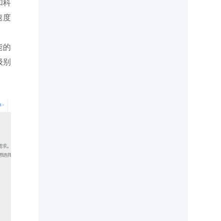
和科
速度
能的
级别