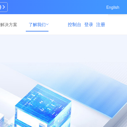
册
English
控制台
登录
注册
解决方案
了解我们
AI模型训练
AI模型训练
速修
速修
高效灵活的模型训练场景解决方案，满足多
高效灵活的模型训练场景解决方案，满足多
支持
支持
元训练需求
元训练需求
算力运营服务
算力运营服务
多领
多领
全链路GPU算力资源纳管与商业运营服务，
全链路GPU算力资源纳管与商业运营服务，
资源纳管、营销推广到持续运维运营的一站
资源纳管、营销推广到持续运维运营的一站
式GPU算力运营服务
式GPU算力运营服务