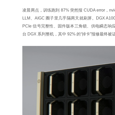
凌晨两点，训练跑到 87% 突然报 CUDA error，nvid
LLM、AIGC 圈子里几乎隔两天就刷屏。DGX A10
PCIe 信号完整性、固件版本三角锁、供电瞬态响应
台 DGX 系列整机，其中 92% 的“掉卡”报修