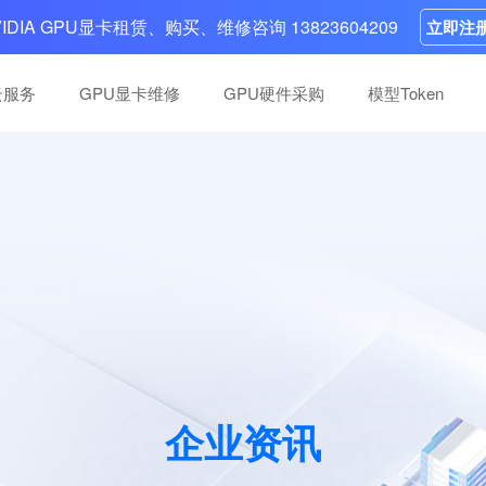
VIDIA GPU显卡租赁、购买、维修咨询 13823604209
立即注
云服务
GPU显卡维修
GPU硬件采购
模型Token
高性能卡维修
高性能卡维修
分布式，多系统可选，
分布式，多系统可选，
英伟达GPU维修中心：10年+团队，快
英伟达GPU维修中心：10年+团队，快
，案例丰富，一次性
，案例丰富，一次性
复掉卡、底板故障等故障，五步流程，
复掉卡、底板故障等故障，五步流程，
H100、H200等高性能卡
H100、H200等高性能卡
智算中心建设
智算中心建设
负载支持
负载支持
全面覆盖大模型、AIGC、金融和医疗等
全面覆盖大模型、AIGC、金融和医疗等
域、多层次、跨地域的算力集群搭建
域、多层次、跨地域的算力集群搭建
企业资讯