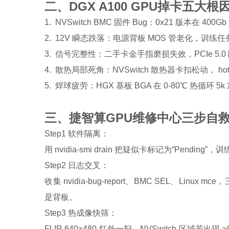
二、DGX A100 GPU掉卡五大根
1. NVSwitch BMC 固件 Bug：0x21 版本在 40
2. 12V 瞬态跌落：电源背板 MOS 管老化，训练任务突
3. 信号完整性：二手卡金手指磨损失效，PCIe 5.0 眼
4. 散热局部死角：NVSwitch 散热器卡扣松动， hotsp
5. 焊球疲劳：HGX 基板 BGA 在 0-80℃ 热循环 
三、捷智算GPU维修中心三步自
Step1 软件隔离：
用 nvidia-smi drain 把疑似卡标记为“Pen
Step2 日志交叉：
收集 nvidia-bug-report、BMC SEL、Linux
是背板。
Step3 热成像快筛：
FLIR 640×480 红外一扫，NVSwitch 区