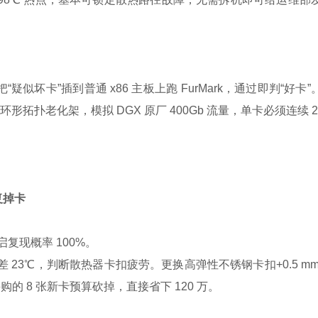
“疑似坏卡”插到普通 x86 主板上跑 FurMark，通过即判“好卡”
PU 环形拓扑老化架，模拟 DGX 原厂 400Gb 流量，单卡必须连续 24
复掉卡
，重启复现概率 100%。
温差 23℃，判断散热器卡扣疲劳。更换高弹性不锈钢卡扣+0.5 mm
的 8 张新卡预算砍掉，直接省下 120 万。