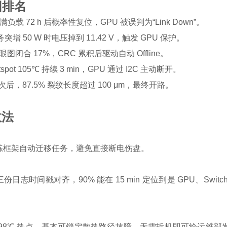
因排名
0Gb 满负载 72 h 后概率性复位，GPU 被误判为“Link Down”。
增 50 W 时电压掉到 11.42 V，触发 GPU 保护。
图闭合 17%，CRC 累积后驱动自动 Offline。
ot 105℃ 持续 3 min，GPU 通过 I2C 主动断开。
5k 次后，87.5% 裂纹长度超过 100 μm，最终开路。
救法
ding”，训练框架自动迁移任务，避免直接断电伤盘。
 mce，三份日志时间戳对齐，90% 能在 15 min 定位到是 GPU、Switc
域若出现 ≥98℃ 热点，基本可锁定散热路径故障，无需拆机即可给运维部