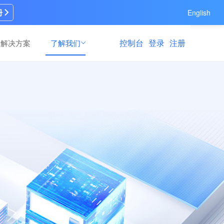
册
English
控制台
登录
注册
解决方案
了解我们
AI模型训练
AI模型训练
速修
速修
高效灵活的模型训练场景解决方案，满足多
高效灵活的模型训练场景解决方案，满足多
支持
支持
元训练需求
元训练需求
算力运营服务
算力运营服务
多领
多领
全链路GPU算力资源纳管与商业运营服务，
全链路GPU算力资源纳管与商业运营服务，
资源纳管、营销推广到持续运维运营的一站
资源纳管、营销推广到持续运维运营的一站
式GPU算力运营服务
式GPU算力运营服务