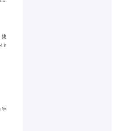
。捷
 h
 导