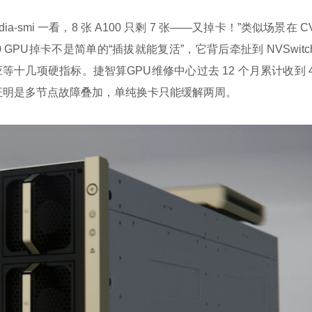
ia-smi 一看，8 张 A100 只剩 7 张——又掉卡！”
类似场景在 C
0 GPU掉卡不是简单的“插拔就能复活”，它背后牵扯到 NVSwitc
等十几项硬指标。捷智算GPU维修中心过去 12 个月累计收到 4
最终被证明是多节点故障叠加，单纯换卡只能缓解两周。